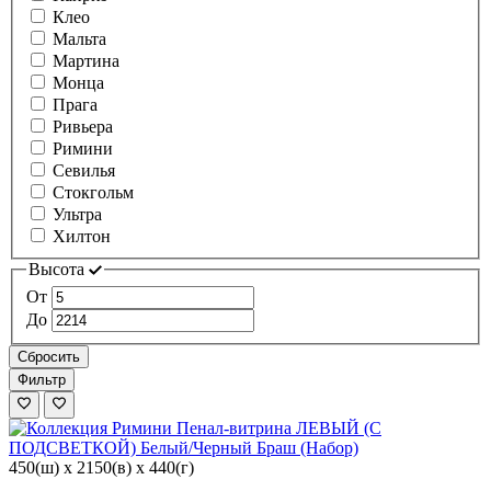
Клео
Мальта
Мартина
Монца
Прага
Ривьера
Римини
Севилья
Стокгольм
Ультра
Хилтон
Высота
От
До
Сбросить
Фильтр
450(ш) x 2150(в) x 440(г)