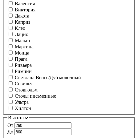
Валенсия
Виктория
Дакота
Каприз
Клео
Лацио
Мальта
Мартина
Монца
Прага
Ривьера
Римини
Светлана Венге/Дуб молочный
Севилья
Стокгольм
Столы письменные
Ультра
Хилтон
Высота
От
До