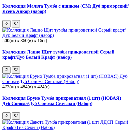
Коллекция Мальта Тумба с ящиком (СМ) Дуб приморский/
Ясень Анкор (набор)
500(ш) x 860(в) x 16(г)
Коллекция Лацио Щит тумбы прикроватной Серый
крафт/Дуб Белый Крафт (набор)
472(ш) x 484(в) x 424(г)
Коллекция Бруно Тумба прикроватная (1 шт) (НОВАЯ)
Дуб Сонома/Дуб Сонома Светлый (Набор)