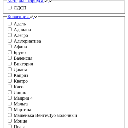
Материал корпуса
ЛДСП
Коллекция
Адель
Адриана
Алегро
Альтернатива
Афина
Бруно
Валенсия
Виктория
Дакота
Каприз
Кватро
Клео
Лацио
Мадрид 4
Мальта
Мартина
Машенька Венге/Дуб молочный
Монца
Прага