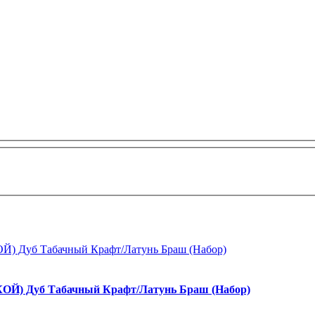
Й) Дуб Табачный Крафт/Латунь Браш (Набор)