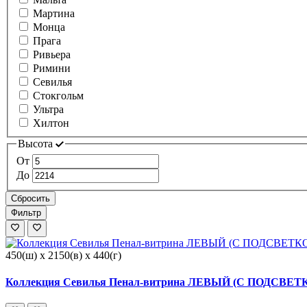
Мартина
Монца
Прага
Ривьера
Римини
Севилья
Стокгольм
Ультра
Хилтон
Высота
От
До
Сбросить
Фильтр
450(ш) x 2150(в) x 440(г)
Коллекция Севилья Пенал-витрина ЛЕВЫЙ (С ПОДСВЕТКО