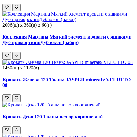
2006(ш) x 360(в) x 60(г)
Коллекция Мартина Мягкий элемент кровати с ящиками
Дуб приморский/Дуб юкон (набор)
1460(ш) x 1120(в)
Кровать Женева 120 Ткань: JASPER minerals/ VELUTTO
08
Кровать Деко 120 Ткань: велюр коричневый