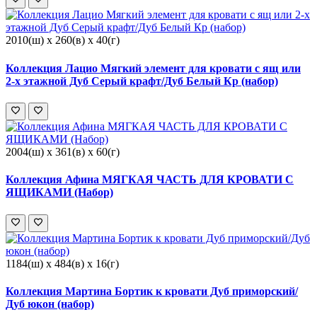
2010(ш) x 260(в) x 40(г)
Коллекция Лацио Мягкий элемент для кровати с ящ или
2-х этажной Дуб Серый крафт/Дуб Белый Кр (набор)
2004(ш) x 361(в) x 60(г)
Коллекция Афина МЯГКАЯ ЧАСТЬ ДЛЯ КРОВАТИ С
ЯЩИКАМИ (Набор)
1184(ш) x 484(в) x 16(г)
Коллекция Мартина Бортик к кровати Дуб приморский/
Дуб юкон (набор)