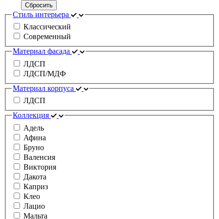
Сбросить
Стиль интерьера
Классический
Современный
Материал фасада
ЛДСП
ЛДСП/МДФ
Материал корпуса
ЛДСП
Коллекция
Адель
Афина
Бруно
Валенсия
Виктория
Дакота
Каприз
Клео
Лацио
Мальта