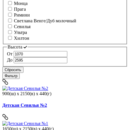
Монца
Прага
Римини
Светлана Венге/Дуб молочный
Севилья
Ультра
Хилтон
Высота
От
До
Сбросить
Фильтр
900(ш) x 2150(в) x 440(г)
Детская Севилья №2
1650(ш) x 2150(в) x 440(г)