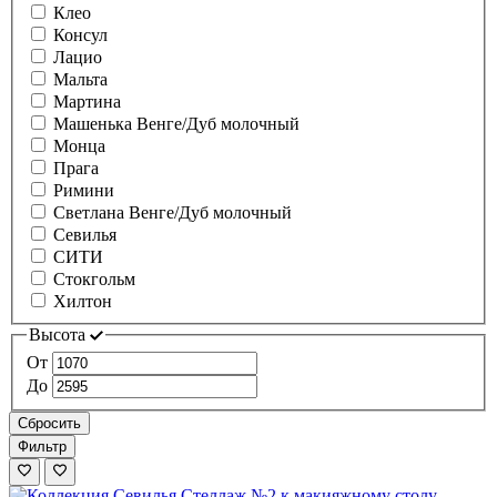
Клео
Консул
Лацио
Мальта
Мартина
Машенька Венге/Дуб молочный
Монца
Прага
Римини
Светлана Венге/Дуб молочный
Севилья
СИТИ
Стокгольм
Хилтон
Высота
От
До
Сбросить
Фильтр