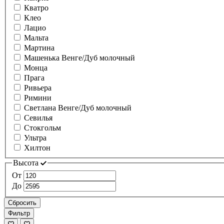
Кватро
Клео
Лацио
Мальта
Мартина
Машенька Венге/Дуб молочный
Монца
Прага
Ривьера
Римини
Светлана Венге/Дуб молочный
Севилья
Стокгольм
Ультра
Хилтон
Высота
От
До
Сбросить
Фильтр