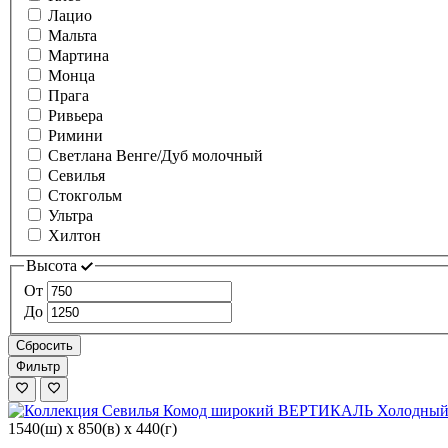
Лацио
Мальта
Мартина
Монца
Прага
Ривьера
Римини
Светлана Венге/Дуб молочный
Севилья
Стокгольм
Ультра
Хилтон
Высота
От
До
Сбросить
Фильтр
1540(ш) x 850(в) x 440(г)