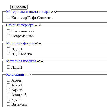
Сбросить
Материалы и цвета товара
Кашемир/Софт Сонтьяго
Стиль интерьера
Классический
Современный
Материал фасада
ЛДСП
ЛДСП/МДФ
Материал корпуса
ЛДСП
Коллекция
Адель
Арго 1
Афина
Аэлита 5
Бруно
Валенсия