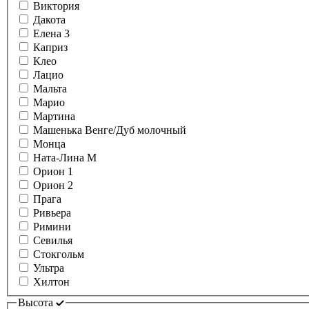
Виктория
Дакота
Елена 3
Каприз
Клео
Лацио
Мальта
Марио
Мартина
Машенька Венге/Дуб молочный
Монца
Ната-Лина М
Орион 1
Орион 2
Прага
Ривьера
Римини
Севилья
Стокгольм
Ультра
Хилтон
Высота