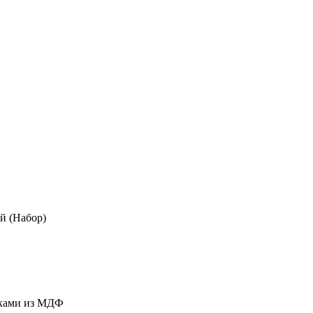
й (Набор)
дками из МДФ