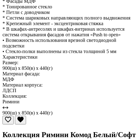
* Фасады МДФ
* Тонированное стекло
* Петли с доводчиком
* Система шариковых направляющих полного выдвижения
* Крепежный элемент - эксцентриковая стяжка
* В шкафах-антресолях и шкафах-витринах используется
система открывания фасадов от нажатия «Push to open»
• Возможность использования врезной светодиодной
подсветки
• Стекло-полки выполнены из стекла толщиной 5 мм
Характеристики
Размер:
900(ш) x 850(в) x 440(г)
Материал фасада:
МДФ
Материал корпуса:
ЛДСП
Коллекция:
Римини
900(ш) x 850(в) x 440(г)
Коллекция Римини Комод Белый/Софт