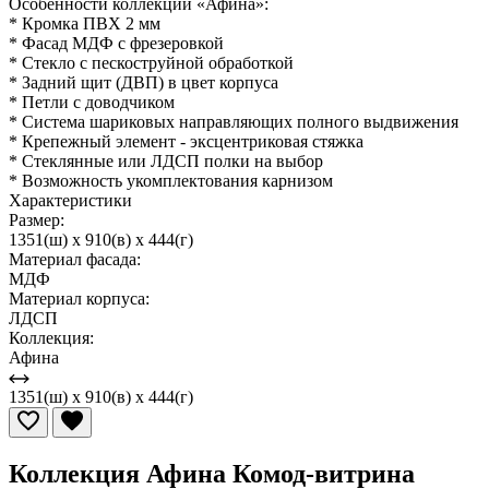
Особенности коллекции «Афина»:
* Кромка ПВХ 2 мм
* Фасад МДФ с фрезеровкой
* Стекло с пескоструйной обработкой
* Задний щит (ДВП) в цвет корпуса
* Петли с доводчиком
* Система шариковых направляющих полного выдвижения
* Крепежный элемент - эксцентриковая стяжка
* Стеклянные или ЛДСП полки на выбор
* Возможность укомплектования карнизом
Характеристики
Размер:
1351(ш) x 910(в) x 444(г)
Материал фасада:
МДФ
Материал корпуса:
ЛДСП
Коллекция:
Афина
1351(ш) x 910(в) x 444(г)
Коллекция Афина Комод-витрина