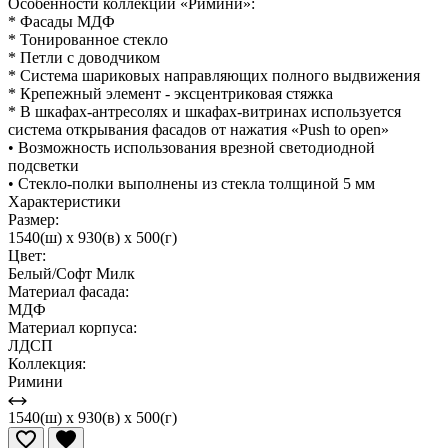
Особенности коллекции «Римини»:
* Фасады МДФ
* Тонированное стекло
* Петли с доводчиком
* Система шариковых направляющих полного выдвижения
* Крепежный элемент - эксцентриковая стяжка
* В шкафах-антресолях и шкафах-витринах используется
система открывания фасадов от нажатия «Push to open»
• Возможность использования врезной светодиодной
подсветки
• Стекло-полки выполнены из стекла толщиной 5 мм
Характеристики
Размер:
1540(ш) x 930(в) x 500(г)
Цвет:
Белый/Софт Милк
Материал фасада:
МДФ
Материал корпуса:
ЛДСП
Коллекция:
Римини
1540(ш) x 930(в) x 500(г)