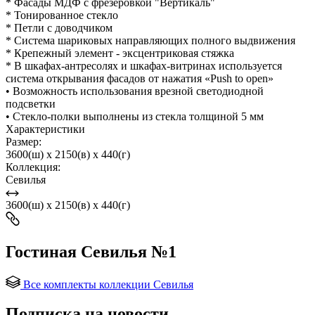
* Фасады МДФ с фрезеровкой "Вертикаль"
* Тонированное стекло
* Петли с доводчиком
* Система шариковых направляющих полного выдвижения
* Крепежный элемент - эксцентриковая стяжка
* В шкафах-антресолях и шкафах-витринах используется
система открывания фасадов от нажатия «Push to open»
• Возможность использования врезной светодиодной
подсветки
• Стекло-полки выполнены из стекла толщиной 5 мм
Характеристики
Размер:
3600(ш) x 2150(в) x 440(г)
Коллекция:
Севилья
3600(ш) x 2150(в) x 440(г)
Гостиная Севилья №1
Все комплекты коллекции Севилья
Подписка на новости