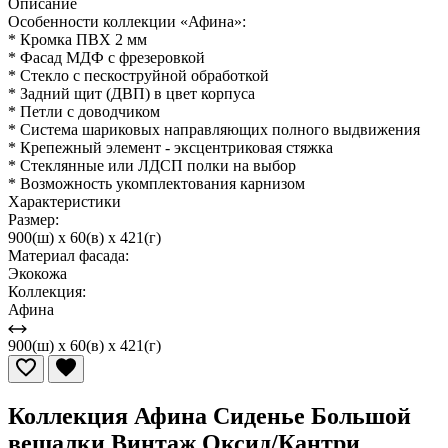
Описание
Особенности коллекции «Афина»:
* Кромка ПВХ 2 мм
* Фасад МДФ с фрезеровкой
* Стекло с пескоструйной обработкой
* Задний щит (ДВП) в цвет корпуса
* Петли с доводчиком
* Система шариковых направляющих полного выдвижения
* Крепежный элемент - эксцентриковая стяжка
* Стеклянные или ЛДСП полки на выбор
* Возможность укомплектования карнизом
Характеристики
Размер:
900(ш) x 60(в) x 421(г)
Материал фасада:
Экокожа
Коллекция:
Афина
900(ш) x 60(в) x 421(г)
Коллекция Афина Сиденье Большой
вешалки Винтаж Оксид/Кантри