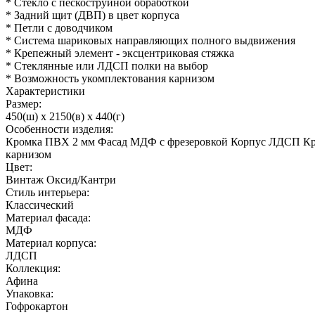
* Стекло с пескоструйной обработкой
* Задний щит (ДВП) в цвет корпуса
* Петли с доводчиком
* Система шариковых направляющих полного выдвижения
* Крепежный элемент - эксцентриковая стяжка
* Стеклянные или ЛДСП полки на выбор
* Возможность укомплектования карнизом
Характеристики
Размер:
450(ш) x 2150(в) x 440(г)
Особенности изделия:
Кромка ПВХ 2 мм Фасад МДФ с фрезеровкой Корпус ЛДСП Креп
карнизом
Цвет:
Винтаж Оксид/Кантри
Стиль интерьера:
Классический
Материал фасада:
МДФ
Материал корпуса:
ЛДСП
Коллекция:
Афина
Упаковка:
Гофрокартон