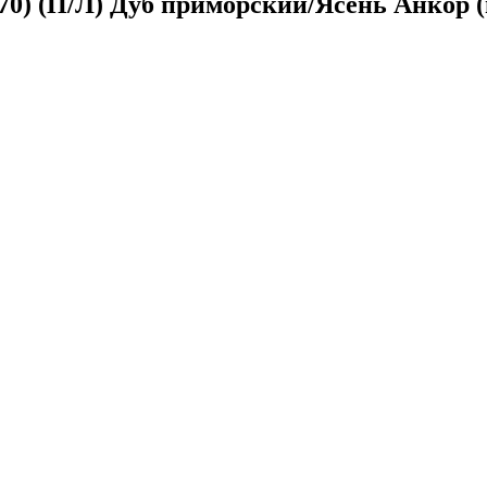
0) (П/Л) Дуб приморский/Ясень Анкор (