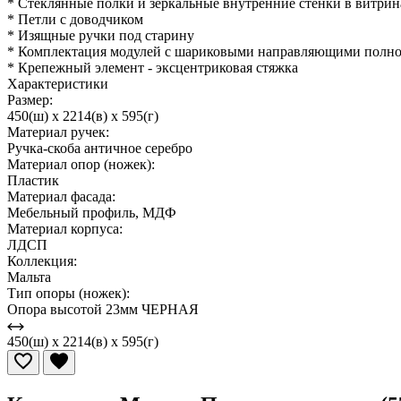
* Стеклянные полки и зеркальные внутренние стенки в витрин
* Петли с доводчиком
* Изящные ручки под старину
* Комплектация модулей с шариковыми направляющими полно
* Крепежный элемент - эксцентриковая стяжка
Характеристики
Размер:
450(ш) x 2214(в) x 595(г)
Материал ручек:
Ручка-скоба античное серебро
Материал опор (ножек):
Пластик
Материал фасада:
Мебельный профиль, МДФ
Материал корпуса:
ЛДСП
Коллекция:
Мальта
Тип опоры (ножек):
Опора высотой 23мм ЧЕРНАЯ
450(ш) x 2214(в) x 595(г)