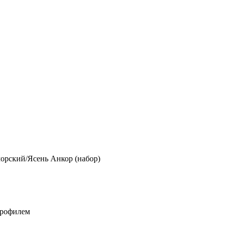
морский/Ясень Анкор (набор)
профилем