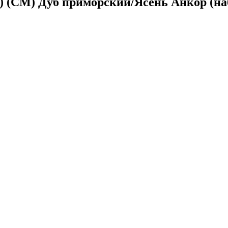
) (СМ) Дуб приморский/Ясень Анкор (на