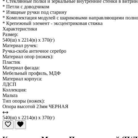
* Стеклянные полки и зеркальные внутренние стенки в витрин
* Петли с доводчиком
* Изящные ручки под старину
* Комплектация модулей с шариковыми направляющими полно
* Крепежный элемент - эксцентриковая стяжка
Характеристики
Размер:
540(ш) x 2214(в) x 370(г)
Материал ручек:
Ручка-скоба античное серебро
Материал опор (ножек):
Пластик
Материал фасада:
Мебельный профиль, МДФ
Материал корпуса:
ЛДСП
Коллекция:
Мальта
Тип опоры (ножек):
Опора высотой 23мм ЧЕРНАЯ
540(ш) x 2214(в) x 370(г)