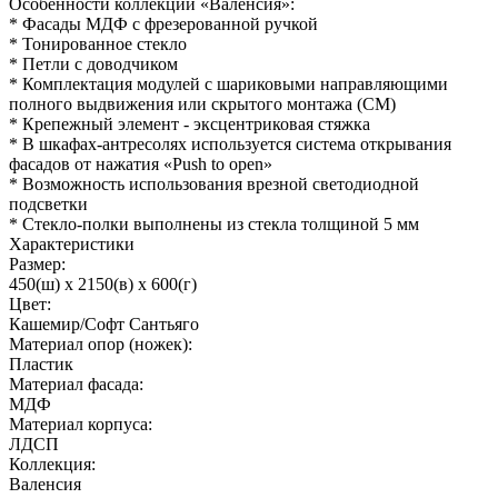
Особенности коллекции «Валенсия»:
* Фасады МДФ с фрезерованной ручкой
* Тонированное стекло
* Петли с доводчиком
* Комплектация модулей с шариковыми направляющими
полного выдвижения или скрытого монтажа (СМ)
* Крепежный элемент - эксцентриковая стяжка
* В шкафах-антресолях используется система открывания
фасадов от нажатия «Push to open»
* Возможность использования врезной светодиодной
подсветки
* Стекло-полки выполнены из стекла толщиной 5 мм
Характеристики
Размер:
450(ш) x 2150(в) x 600(г)
Цвет:
Кашемир/Софт Сантьяго
Материал опор (ножек):
Пластик
Материал фасада:
МДФ
Материал корпуса:
ЛДСП
Коллекция:
Валенсия