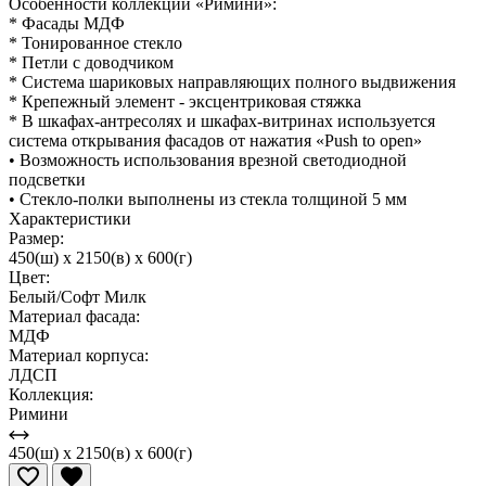
Особенности коллекции «Римини»:
* Фасады МДФ
* Тонированное стекло
* Петли с доводчиком
* Система шариковых направляющих полного выдвижения
* Крепежный элемент - эксцентриковая стяжка
* В шкафах-антресолях и шкафах-витринах используется
система открывания фасадов от нажатия «Push to open»
• Возможность использования врезной светодиодной
подсветки
• Стекло-полки выполнены из стекла толщиной 5 мм
Характеристики
Размер:
450(ш) x 2150(в) x 600(г)
Цвет:
Белый/Софт Милк
Материал фасада:
МДФ
Материал корпуса:
ЛДСП
Коллекция:
Римини
450(ш) x 2150(в) x 600(г)