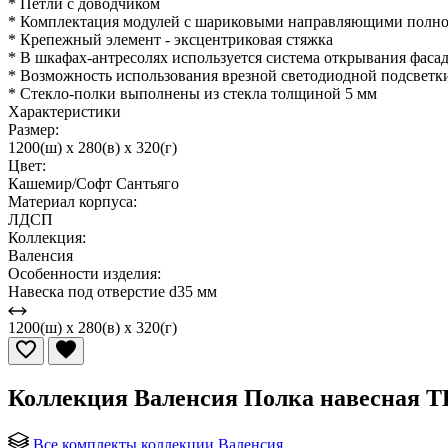
* Петли с доводчиком
* Комплектация модулей с шариковыми направляющими полно
* Крепежный элемент - эксцентриковая стяжка
* В шкафах-антресолях используется система открывания фасад
* Возможность использования врезной светодиодной подсветк
* Стекло-полки выполнены из стекла толщиной 5 мм
Характеристики
Размер:
1200(ш) x 280(в) x 320(г)
Цвет:
Кашемир/Софт Сантьяго
Материал корпуса:
ЛДСП
Коллекция:
Валенсия
Особенности изделия:
Навеска под отверстие d35 мм
1200(ш) x 280(в) x 320(г)
Коллекция Валенсия Полка навесная Т
Все комплекты коллекции Валенсия