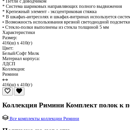
* Петли с доводчиком
* Система шариковых направляющих полного выдвижения
* Крепежный элемент - эксцентриковая стяжка
* В шкафах-антресолях и шкафах-витринах используется систем
• Возможность использования врезной светодиодной подсветк
• Стекло-полки выполнены из стекла толщиной 5 мм
Характеристики
Размер:
416(ш) x 410(г)
Цвет:
Белый/Софт Милк
Материал корпуса:
ЛДСП
Коллекция:
Римини
416(ш) x 410(г)
Коллекция Римини Комплект полок к п
Все комплекты коллекции Римини