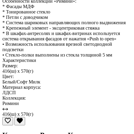
Особенности коллекции «Римини»:
* Фасады МДФ
* Тонированное стекло
* Петли с доводчиком
* Система шариковых направляющих полного выдвижения
* Крепежный элемент - эксцентриковая стяжка
* В шкафах-антресолях и шкафах-витринах используется
система открывания фасадов от нажатия «Push to open»
• Возможность использования врезной светодиодной
подсветки
• Стекло-полки выполнены из стекла толщиной 5 мм
Характеристики
Размер:
416(ш) x 570(г)
Цвет:
Белый/Софт Милк
Материал корпуса:
ЛДСП
Коллекция:
Римини
416(ш) x 570(г)