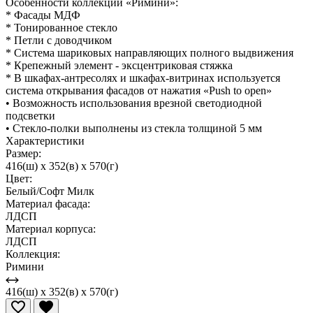
Особенности коллекции «Римини»:
* Фасады МДФ
* Тонированное стекло
* Петли с доводчиком
* Система шариковых направляющих полного выдвижения
* Крепежный элемент - эксцентриковая стяжка
* В шкафах-антресолях и шкафах-витринах используется
система открывания фасадов от нажатия «Push to open»
• Возможность использования врезной светодиодной
подсветки
• Стекло-полки выполнены из стекла толщиной 5 мм
Характеристики
Размер:
416(ш) x 352(в) x 570(г)
Цвет:
Белый/Софт Милк
Материал фасада:
ЛДСП
Материал корпуса:
ЛДСП
Коллекция:
Римини
416(ш) x 352(в) x 570(г)