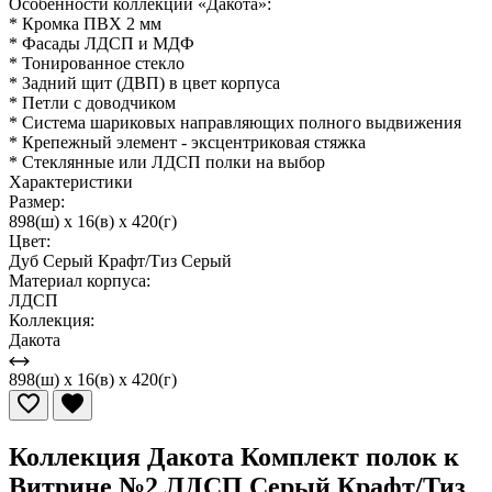
Особенности коллекции «Дакота»:
* Кромка ПВХ 2 мм
* Фасады ЛДСП и МДФ
* Тонированное стекло
* Задний щит (ДВП) в цвет корпуса
* Петли с доводчиком
* Система шариковых направляющих полного выдвижения
* Крепежный элемент - эксцентриковая стяжка
* Стеклянные или ЛДСП полки на выбор
Характеристики
Размер:
898(ш) x 16(в) x 420(г)
Цвет:
Дуб Серый Крафт/Тиз Серый
Материал корпуса:
ЛДСП
Коллекция:
Дакота
898(ш) x 16(в) x 420(г)
Коллекция Дакота Комплект полок к
Витрине №2 ЛДСП Серый Крафт/Тиз