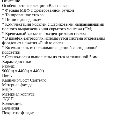
Описание
Особенности коллекции «Валенсия»:
* Фасады МДФ с фрезерованной ручкой
* Тонированное стекло
* Петли с доводчиком
* Комплектация модулей с шариковыми направляющими
полного выдвижения или скрытого монтажа (СМ)
* Крепежный элемент - эксцентриковая стяжка
* В шкафах-антресолях используется система открывания
фасадов от нажатия «Push to open»
* Возможность использования врезной светодиодной
подсветки
* Стекло-полки выполнены из стекла толщиной 5 мм
Характеристики
Размер:
900(ш) x 440(в) x 440(г)
Цвет:
Кашемир/Софт Сантьяго
Материал фасада:
МДФ
Материал корпуса:
ЛДСП
Коллекция:
Валенсия
Покрытие фасада: