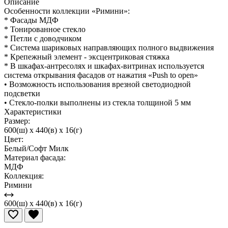
Описание
Особенности коллекции «Римини»:
* Фасады МДФ
* Тонированное стекло
* Петли с доводчиком
* Система шариковых направляющих полного выдвижения
* Крепежный элемент - эксцентриковая стяжка
* В шкафах-антресолях и шкафах-витринах используется
система открывания фасадов от нажатия «Push to open»
• Возможность использования врезной светодиодной
подсветки
• Стекло-полки выполнены из стекла толщиной 5 мм
Характеристики
Размер:
600(ш) x 440(в) x 16(г)
Цвет:
Белый/Софт Милк
Материал фасада:
МДФ
Коллекция:
Римини
600(ш) x 440(в) x 16(г)