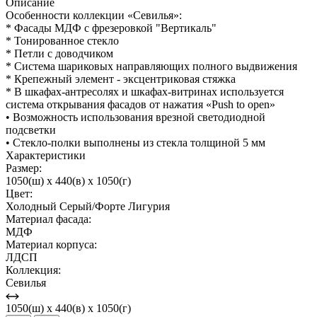
Описание
Особенности коллекции «Севилья»:
* Фасады МДФ с фрезеровкой "Вертикаль"
* Тонированное стекло
* Петли с доводчиком
* Система шариковых направляющих полного выдвижения
* Крепежный элемент - эксцентриковая стяжка
* В шкафах-антресолях и шкафах-витринах используется
система открывания фасадов от нажатия «Push to open»
• Возможность использования врезной светодиодной
подсветки
• Стекло-полки выполнены из стекла толщиной 5 мм
Характеристики
Размер:
1050(ш) x 440(в) x 1050(г)
Цвет:
Холодный Серый/Форте Лигурия
Материал фасада:
МДФ
Материал корпуса:
ЛДСП
Коллекция:
Севилья
1050(ш) x 440(в) x 1050(г)