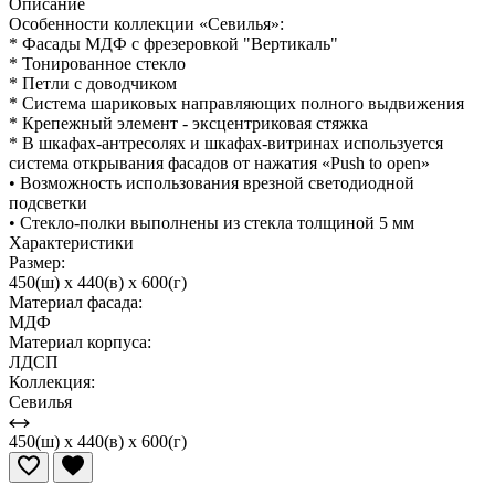
Описание
Особенности коллекции «Севилья»:
* Фасады МДФ с фрезеровкой "Вертикаль"
* Тонированное стекло
* Петли с доводчиком
* Система шариковых направляющих полного выдвижения
* Крепежный элемент - эксцентриковая стяжка
* В шкафах-антресолях и шкафах-витринах используется
система открывания фасадов от нажатия «Push to open»
• Возможность использования врезной светодиодной
подсветки
• Стекло-полки выполнены из стекла толщиной 5 мм
Характеристики
Размер:
450(ш) x 440(в) x 600(г)
Материал фасада:
МДФ
Материал корпуса:
ЛДСП
Коллекция:
Севилья
450(ш) x 440(в) x 600(г)