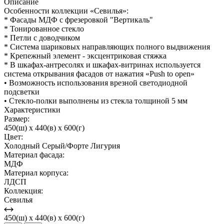
Описание
Особенности коллекции «Севилья»:
* Фасады МДФ с фрезеровкой "Вертикаль"
* Тонированное стекло
* Петли с доводчиком
* Система шариковых направляющих полного выдвижения
* Крепежный элемент - эксцентриковая стяжка
* В шкафах-антресолях и шкафах-витринах используется
система открывания фасадов от нажатия «Push to open»
• Возможность использования врезной светодиодной
подсветки
• Стекло-полки выполнены из стекла толщиной 5 мм
Характеристики
Размер:
450(ш) x 440(в) x 600(г)
Цвет:
Холодный Серый/Форте Лигурия
Материал фасада:
МДФ
Материал корпуса:
ЛДСП
Коллекция:
Севилья
450(ш) x 440(в) x 600(г)