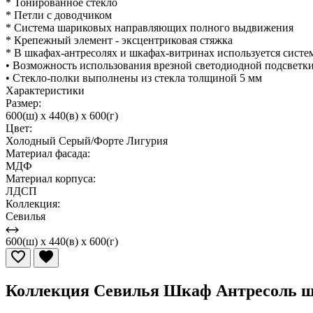
* Тонированное стекло
* Петли с доводчиком
* Система шариковых направляющих полного выдвижения
* Крепежный элемент - эксцентриковая стяжка
* В шкафах-антресолях и шкафах-витринах используется систем
• Возможность использования врезной светодиодной подсветк
• Стекло-полки выполнены из стекла толщиной 5 мм
Характеристики
Размер:
600(ш) x 440(в) x 600(г)
Цвет:
Холодный Серый/Форте Лигурия
Материал фасада:
МДФ
Материал корпуса:
ЛДСП
Коллекция:
Севилья
600(ш) x 440(в) x 600(г)
Коллекция Севилья Шкаф Антресоль 