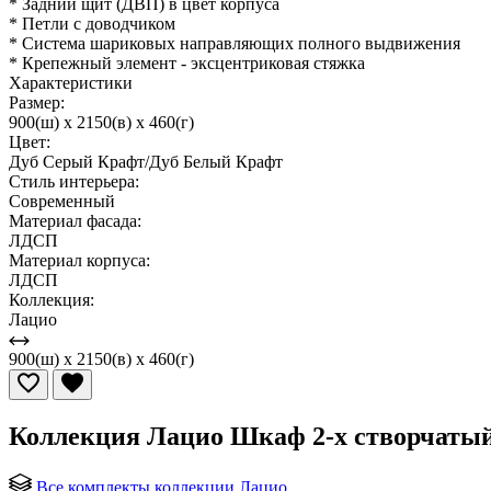
* Задний щит (ДВП) в цвет корпуса
* Петли с доводчиком
* Система шариковых направляющих полного выдвижения
* Крепежный элемент - эксцентриковая стяжка
Характеристики
Размер:
900(ш) x 2150(в) x 460(г)
Цвет:
Дуб Серый Крафт/Дуб Белый Крафт
Стиль интерьера:
Современный
Материал фасада:
ЛДСП
Материал корпуса:
ЛДСП
Коллекция:
Лацио
900(ш) x 2150(в) x 460(г)
Коллекция Лацио Шкаф 2-х створчатый
Все комплекты коллекции Лацио