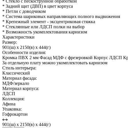
* Стекло с пескоструйной обработкой
* Задний щит (ДВП) в цвет корпуса
* Петли с доводчиком
* Система шариковых направляющих полного выдвижения
* Крепежный элемент - эксцентриковая стяжка
* Стеклянные или ЛДСП полки на выбор
* Возможность укомплектования карнизом
Характеристики
Размер:
901(ш) x 2150(в) x 444(г)
Особенности изделия:
Кромка ПВХ 2 мм Фасад МДФ с фрезеровкой Корпус ЛДСП Креп
За отдельную плату можно укомплектовать карнизом
Стиль интерьера:
Классический
Материал фасада:
МДФ/зеркало
Материал корпуса:
ЛДСП
Коллекция:
Афина
Упаковка:
Гофрокартон
901(ш) x 2150(в) x 444(г)