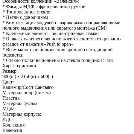
Особенности коллекции «Валенсия»:
* Фасады МДФ с фрезерованной ручкой
* Тонированное стекло
* Петли с доводчиком
* Комплектация модулей с шариковыми направляющими
полного выдвижения или скрытого монтажа (СМ)
* Крепежный элемент - эксцентриковая стяжка
* В шкафах-антресолях используется система открывания
фасадов от нажатия «Push to open»
* Возможность использования врезной светодиодной
подсветки
* Стекло-полки выполнены из стекла толщиной 5 мм
Характеристики
Размер:
900(ш) x 2150(в) x 600(г)
Цвет:
Кашемир/Софт Сантьяго
Материал опор (ножек):
Пластик
Материал фасада:
МДФ
Материал корпуса:
ЛДСП
Коллекция:
Валенсия