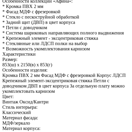
Особенности коллекции «Афина»:
* Кромка ПВХ 2 мм
* Фасад МДФ с фрезеровкой
* Стекло с пескоструйной обработкой
* Задний щит (ДВП) в цвет корпуса
* Петли с доводчиком
* Система шариковых направляющих полного выдвижения
* Крепежный элемент - эксцентриковая стяжка
* Стеклянные или ЛДСП полки на выбор
* Возможность укомплектования карнизом
Характеристики
Размер:
853(ш) x 2150(в) x 853(г)
Особенности изделия:
Кромка ПВХ 2 мм Фасад МДФ с фрезеровкой Корпус ЛДСП
Крепежный элемент-эксцентриковая стяжка Петли с
доводчиком ДВП в цвет корпуса За отдельную плату можно
укомплектовать карнизом
Цвет:
Винтаж Оксид/Кантри
Стиль интерьера:
Классический
Материал фасада:
МДФ/зеркало
Материал корпуса: