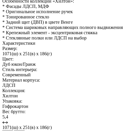
Особенности коллекции «Хилтон»:
* Фасады ЛДСП, МДФ
* Оригинальное исполнение ручек
* Тонированное стекло
* Задний щит (ДВП) в цвете Венге
* Система шариковых направляющих полного выдвижения
* Крепежный элемент - эксцентриковая стяжка
* Стеклянные полки или ЛДСП на выбор
Характеристики
Размер:
1071(ш) x 251(в) x 186(г)
Цвет:
Дуб юкон/Гранж
Стиль интерьера:
Современный
Материал корпуса:
ЛДСП
Коллекция:
Хилтон
Упаковка:
Гофрокартон
Вес брутто:
5,4
1071(ш) x 251(в) x 186(г)