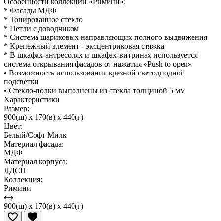
Особенности коллекции «Римини»:
* Фасады МДФ
* Тонированное стекло
* Петли с доводчиком
* Система шариковых направляющих полного выдвижения
* Крепежный элемент - эксцентриковая стяжка
* В шкафах-антресолях и шкафах-витринах используется
система открывания фасадов от нажатия «Push to open»
• Возможность использования врезной светодиодной
подсветки
• Стекло-полки выполнены из стекла толщиной 5 мм
Характеристики
Размер:
900(ш) x 170(в) x 440(г)
Цвет:
Белый/Софт Милк
Материал фасада:
МДФ
Материал корпуса:
ЛДСП
Коллекция:
Римини
900(ш) x 170(в) x 440(г)