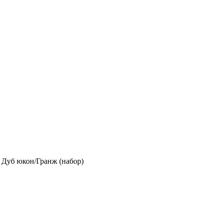
уб юкон/Гранж (набор)