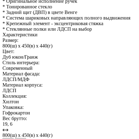
* Оригинальное исполнение ручек
* Тонированное стекло
* Задний щит (ДВП) в цвете Венге
* Система шариковых направляющих полного выдвижения
* Крепежный элемент - эксцентриковая стяжка
* Стеклянные полки или ЛДСП на выбор
Характеристики
Размер:
800(ш) x 450(в) x 440(г)
Цвет:
Дуб юкон/Гранж
Стиль интерьера:
Современный
Материал фасада:
ЛДСП/МДФ
Материал корпуса:
ЛДСП
Коллекция:
Хилтон
Упаковка:
Гофрокартон
Вес брутто:
19, 6
800(ш) x 450(в) x 440(г)