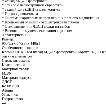
* Фасад МДФ с фрезеровкой
* Стекло с пескоструйной обработкой
* Задний щит (ДВП) в цвет корпуса
* Петли с доводчиком
* Система шариковых направляющих полного выдвижения
* Крепежный элемент - эксцентриковая стяжка
* Стеклянные или ЛДСП полки на выбор
* Возможность укомплектования карнизом
Характеристики
Размер:
900(ш) x 540(в) x 440(г)
Особенности изделия:
Кромка ПВХ 2 мм Фасад МДФ с фрезеровкой Корпус ЛДСП Креп
мягким элементом
Стиль интерьера:
Классический
Материал фасада:
МДФ
Материал корпуса:
ЛДСП
Коллекция:
Афина
Упаковка:
Гофрокартон