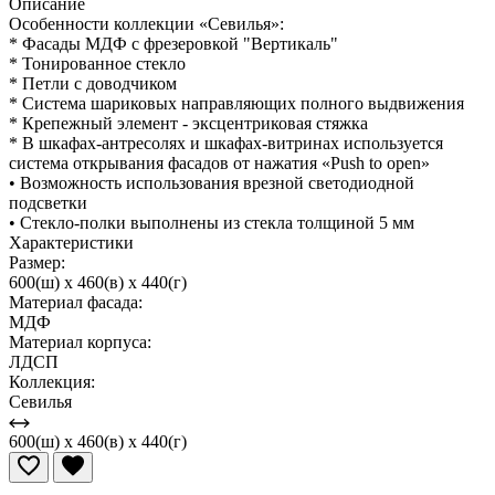
Описание
Особенности коллекции «Севилья»:
* Фасады МДФ с фрезеровкой "Вертикаль"
* Тонированное стекло
* Петли с доводчиком
* Система шариковых направляющих полного выдвижения
* Крепежный элемент - эксцентриковая стяжка
* В шкафах-антресолях и шкафах-витринах используется
система открывания фасадов от нажатия «Push to open»
• Возможность использования врезной светодиодной
подсветки
• Стекло-полки выполнены из стекла толщиной 5 мм
Характеристики
Размер:
600(ш) x 460(в) x 440(г)
Материал фасада:
МДФ
Материал корпуса:
ЛДСП
Коллекция:
Севилья
600(ш) x 460(в) x 440(г)