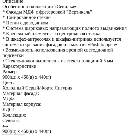
Описание
Особенности коллекции «Севилья»:
* Фасады МДФ с фрезеровкой "Вертикаль"
* Тонированное стекло
* Петли с доводчиком
* Система шариковых направляющих полного выдвижения
* Крепежный элемент - эксцентриковая стяжка
* В шкафах-антресолях и шкафах-витринах используется
система открывания фасадов от нажатия «Push to open»
• Возможность использования врезной светодиодной
подсветки
• Стекло-полки выполнены из стекла толщиной 5 мм
Характеристики
Размер:
900(ш) x 460(в) x 440(г)
Цвет:
Холодный Серый/Форте Лигурия
Материал фасада:
МДФ
Материал корпуса:
ЛДСП
Коллекция:
Севилья
900(ш) x 460(в) x 440(г)