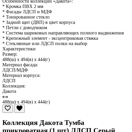
Особенности коллекции «Дакота»:
* Кромка ПВХ 2 мм
* Фасады ЛДСП и МДФ
* Тонированное стекло
* Задний щит (ДВП) в цвет корпуса
* Петли с доводчиком
* Система шариковых направляющих полного выдвижения
* Крепежный элемент - эксцентриковая стяжка
* Стеклянные или ЛДСП полки на выбор
Характеристики
Размер:
488(ш) x 494(в) x 444(г)
Материал фасада:
ЛДСП/МДФ
Материал корпуса:
ЛДСП
Коллекция:
Дакота
488(ш) x 494(в) x 444(г)
Коллекция Дакота Тумба
прикроватная (1 шт) ЛДСП Серый