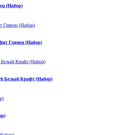
ец (Набор)
фит Глянец (Набор)
б Белый Крафт (Набор)
ор)