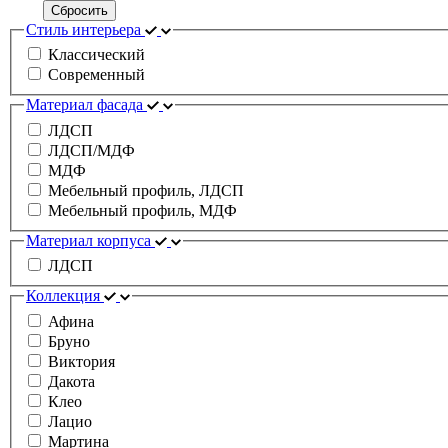
Сбросить
Стиль интерьера
Классический
Современный
Материал фасада
ЛДСП
ЛДСП/МДФ
МДФ
Мебельный профиль, ЛДСП
Мебельный профиль, МДФ
Материал корпуса
ЛДСП
Коллекция
Афина
Бруно
Виктория
Дакота
Клео
Лацио
Мартина