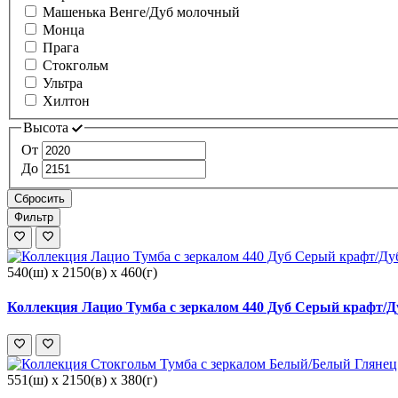
Машенька Венге/Дуб молочный
Монца
Прага
Стокгольм
Ультра
Хилтон
Высота
От
До
Сбросить
Фильтр
540(ш) x 2150(в) x 460(г)
Коллекция Лацио Тумба с зеркалом 440 Дуб Серый крафт/Д
551(ш) x 2150(в) x 380(г)