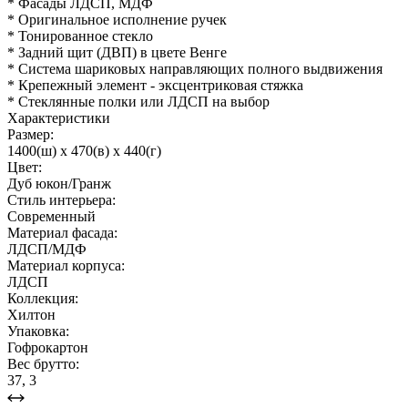
* Фасады ЛДСП, МДФ
* Оригинальное исполнение ручек
* Тонированное стекло
* Задний щит (ДВП) в цвете Венге
* Система шариковых направляющих полного выдвижения
* Крепежный элемент - эксцентриковая стяжка
* Стеклянные полки или ЛДСП на выбор
Характеристики
Размер:
1400(ш) x 470(в) x 440(г)
Цвет:
Дуб юкон/Гранж
Стиль интерьера:
Современный
Материал фасада:
ЛДСП/МДФ
Материал корпуса:
ЛДСП
Коллекция:
Хилтон
Упаковка:
Гофрокартон
Вес брутто:
37, 3