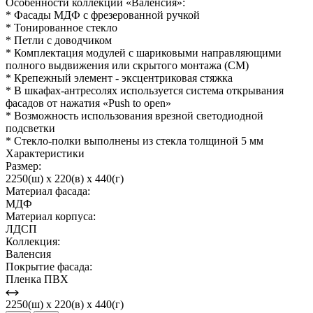
Особенности коллекции «Валенсия»:
* Фасады МДФ с фрезерованной ручкой
* Тонированное стекло
* Петли с доводчиком
* Комплектация модулей с шариковыми направляющими
полного выдвижения или скрытого монтажа (СМ)
* Крепежный элемент - эксцентриковая стяжка
* В шкафах-антресолях используется система открывания
фасадов от нажатия «Push to open»
* Возможность использования врезной светодиодной
подсветки
* Стекло-полки выполнены из стекла толщиной 5 мм
Характеристики
Размер:
2250(ш) x 220(в) x 440(г)
Материал фасада:
МДФ
Материал корпуса:
ЛДСП
Коллекция:
Валенсия
Покрытие фасада:
Пленка ПВХ
2250(ш) x 220(в) x 440(г)