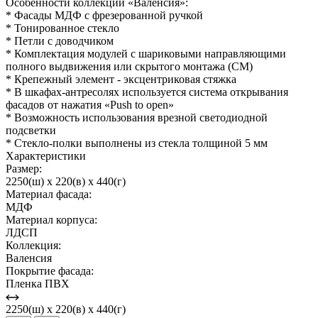
Особенности коллекции «Валенсия»:
* Фасады МДФ с фрезерованной ручкой
* Тонированное стекло
* Петли с доводчиком
* Комплектация модулей с шариковыми направляющими
полного выдвижения или скрытого монтажа (СМ)
* Крепежный элемент - эксцентриковая стяжка
* В шкафах-антресолях используется система открывания
фасадов от нажатия «Push to open»
* Возможность использования врезной светодиодной
подсветки
* Стекло-полки выполнены из стекла толщиной 5 мм
Характеристики
Размер:
2250(ш) x 220(в) x 440(г)
Материал фасада:
МДФ
Материал корпуса:
ЛДСП
Коллекция:
Валенсия
Покрытие фасада:
Пленка ПВХ
2250(ш) x 220(в) x 440(г)