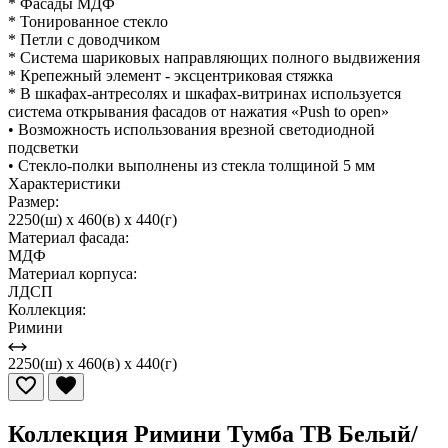
* Фасады МДФ
* Тонированное стекло
* Петли с доводчиком
* Система шариковых направляющих полного выдвижения
* Крепежный элемент - эксцентриковая стяжка
* В шкафах-антресолях и шкафах-витринах используется
система открывания фасадов от нажатия «Push to open»
• Возможность использования врезной светодиодной
подсветки
• Стекло-полки выполнены из стекла толщиной 5 мм
Характеристики
Размер:
2250(ш) x 460(в) x 440(г)
Материал фасада:
МДФ
Материал корпуса:
ЛДСП
Коллекция:
Римини
2250(ш) x 460(в) x 440(г)
Коллекция Римини Тумба ТВ Белый/