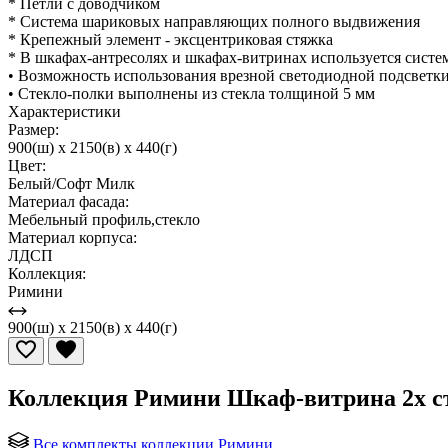
* Петли с доводчиком
* Система шариковых направляющих полного выдвижения
* Крепежный элемент - эксцентриковая стяжка
* В шкафах-антресолях и шкафах-витринах используется систем
• Возможность использования врезной светодиодной подсветк
• Стекло-полки выполнены из стекла толщиной 5 мм
Характеристики
Размер:
900(ш) x 2150(в) x 440(г)
Цвет:
Белый/Софт Милк
Материал фасада:
Мебельный профиль,стекло
Материал корпуса:
ЛДСП
Коллекция:
Римини
900(ш) x 2150(в) x 440(г)
Коллекция Римини Шкаф-витрина 2х с
Все комплекты коллекции Римини